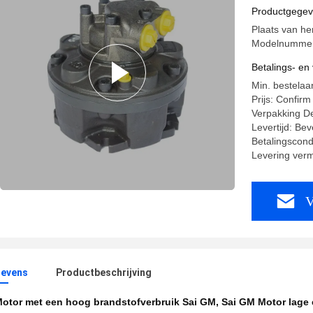
Productgege
Plaats van h
Modelnummer
Betalings- e
Min. bestelaa
Prijs: Confirm
Verpakking De
Levertijd: Bev
Betalingscond
Levering ver
V
evens
Productbeschrijving
otor met een hoog brandstofverbruik Sai GM
,
Sai GM Motor lage 