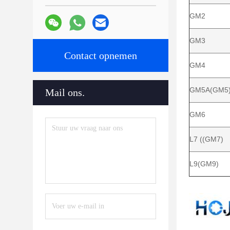
GM2
GM3
Contact opnemen
GM4
GM5A(GM5
Mail ons.
GM6
L7 ((GM7)
L9(GM9)