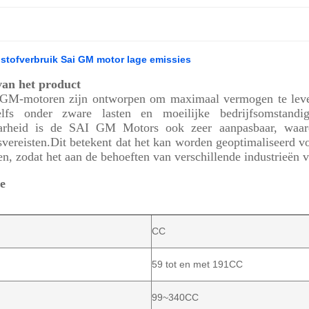
stofverbruik Sai GM motor lage emissies
van het product
GM-motoren zijn ontworpen om maximaal vermogen te levere
zelfs onder zware lasten en moeilijke bedrijfsomstandig
arheid is de SAI GM Motors ook zeer aanpasbaar, waard
svereisten.Dit betekent dat het kan worden geoptimaliseerd voo
en, zodat het aan de behoeften van verschillende industrieën v
ie
CC
59 tot en met 191CC
99~340CC