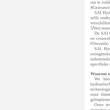
om te vold
4Geavancee
SAI Hydr
zelfs onde
verschillen
5Niet-stan
De SAI G
en vrouwel
6Versatile:
SAI Hyd
swingmotor
industrie
specifieke 
Waarom u 
We bied
hydraulis
technologi
onze klant
geïmplemen
Onze te
prestaties