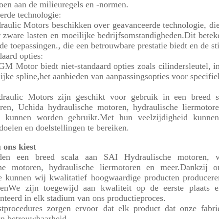
oen aan de milieuregels en -normen.
rde technologie:
aulic Motors beschikken over geavanceerde technologie, die
r zware lasten en moeilijke bedrijfsomstandigheden.Dit beteke
de toepassingen., die een betrouwbare prestatie biedt en de st
daard opties:
M Motor biedt niet-standaard opties zoals cilindersleutel, in
ijke spline,het aanbieden van aanpassingsopties voor specifie
raulic Motors zijn geschikt voor gebruik in een breed s
en, Uchida hydraulische motoren, hydraulische liermotore
ën kunnen worden gebruikt.Met hun veelzijdigheid kunne
doelen en doelstellingen te bereiken.
ons kiest
en een breed scala aan SAI Hydraulische motoren, wa
che motoren, hydraulische liermotoren en meer.Dankzij 
e kunnen wij kwalitatief hoogwaardige producten producere
enWe zijn toegewijd aan kwaliteit op de eerste plaats en
teerd in elk stadium van ons productieproces.
stprocedures zorgen ervoor dat elk product dat onze fabr
 en betrouwbaarheid.