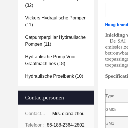
(32)
Vickers Hydraulische Pompen
(11)
Hoog brand
Inleiding 
Catpumperpillar Hydraulische
De SAI 
Pompen
(11)
emissies.
betrouwba
Hydraulische Pomp Voor
toepassing
Graafmachines
(18)
toepassing
Specificat
Hydraulische Proefbank
(10)
Type
Contactpersonen
GM05
Contactpersonen:
Mrs. diana zhou
GM1
Telefoon:
86-188-2364-2802