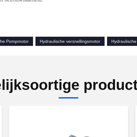
che Pompmotor
Hydraulische versnellingsmotor
Hydraulische
lijksoortige produc