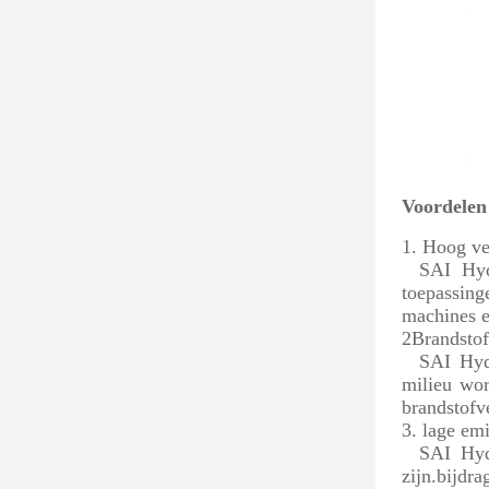
Voordele
1. Hoog v
SAI Hyd
toepassin
machines e
2Brandstof
SAI Hydr
milieu wor
brandstofv
3. lage emi
SAI Hyd
zijn.bijdr