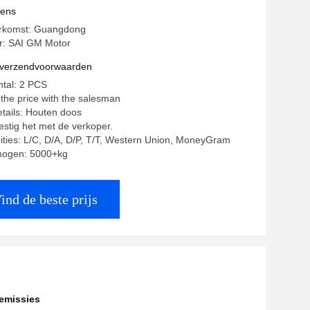
vens
erkomst: Guangdong
: SAI GM Motor
n verzendvoorwaarden
ntal: 2 PCS
 the price with the salesman
tails: Houten doos
estig het met de verkoper.
ities: L/C, D/A, D/P, T/T, Western Union, MoneyGram
mogen: 5000+kg
ind de beste prijs
emissies