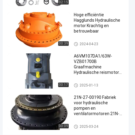
02:15
#
Hoge efficiëntie
Hydraulische
Hagglunds Hydraulische
Pompmotor
motor Krachtig en
#
betrouwbaar
Hydraulische
versnellingsmotor
Hydraulische motor
00:39
2024-04-23
#
Hydraulische
A6VM107DA1/63W-
VZB01700B
Aandrijvingsmotor
Graafmachine
R
Hydraulische reismotor
e
voor A6V A6 A6VM
x
A6VM55 A6VM80
Hydraulische motor
00:17
2025-01-13
r
A6VM107 A6VM160
o
A6VM200
21N-27-00190 Fabriek
t
voor hydraulische
h
pompen en
A
ventilatormotoren 21N-
2
26-00120 Swingmotor
F
voor komatsu
Hydraulische motor
00:09
2025-03-24
O