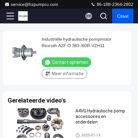
service@hzpumpru.com
86-188-2364-2802
Citaat
Play
Industriële hydraulische pompmotor
Industriële
Video
Rexroth A2F O 383 /60R-VZH11
hydraulische
pompmotor
Contact opnemen
Rexroth
Meer informatie
A2F
O
383
Gerelateerde video's
/60R-
VZH11
A4VG Hydraulische pomp
accessoires en
Contact
onderdelen
2025-
729
Hydraulische
opnemen
motor
01-13
Meningen
Hydraulische motor
Deel
2025-01-13