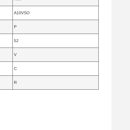
A10VSO
P
52
V
C
R