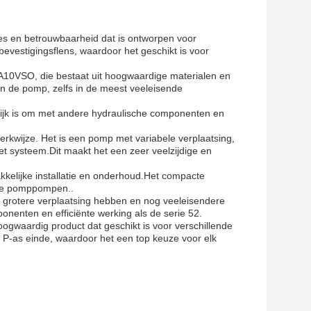
es en betrouwbaarheid dat is ontworpen voor
bevestigingsflens, waardoor het geschikt is voor
 A10VSO, die bestaat uit hoogwaardige materialen en
an de pomp, zelfs in de meest veeleisende
ijk is om met andere hydraulische componenten en
kwijze. Het is een pomp met variabele verplaatsing,
t systeem.Dit maakt het een zeer veelzijdige en
kelijke installatie en onderhoud.Het compacte
aste pomppompen..
 grotere verplaatsing hebben en nog veeleisendere
nten en efficiënte werking als de serie 52.
ogwaardig product dat geschikt is voor verschillende
 P-as einde, waardoor het een top keuze voor elk