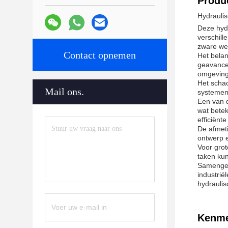
Produc
Hydraulis
Deze hydr
verschill
zware w
Contact opnemen
Het belan
geavancee
omgeving
Het scha
Mail ons.
systemen
Een van d
wat betek
efficiënt
De afmeti
ontwerp e
Voor gro
taken ku
Samengeva
industrië
hydraulis
Kenme