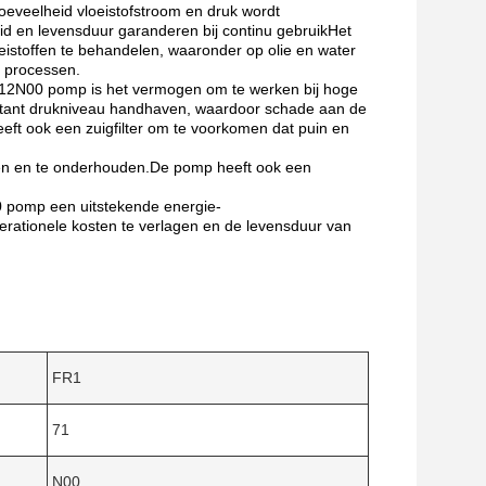
oeveelheid vloeistofstroom en druk wordt
 en levensduur garanderen bij continu gebruikHet
istoffen te behandelen, waaronder op olie en water
e processen.
2N00 pomp is het vermogen om te werken bij hoge
nstant drukniveau handhaven, waardoor schade aan de
t ook een zuigfilter om te voorkomen dat puin en
 en te onderhouden.De pomp heeft ook een
pomp een uitstekende energie-
erationele kosten te verlagen en de levensduur van
FR1
71
N00