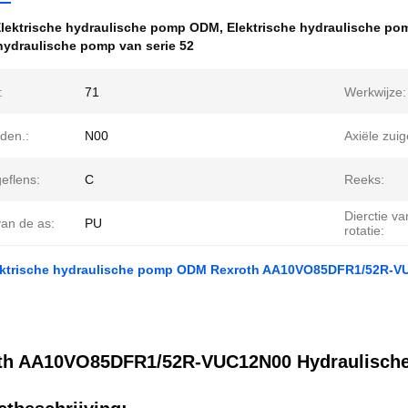
lektrische hydraulische pomp ODM
,
Elektrische hydraulische pom
hydraulische pomp van serie 52
:
71
Werkwijze:
jden.:
N00
Axiële zuig
eflens:
C
Reeks:
Dierctie va
van de as:
PU
rotatie:
lektrische hydraulische pomp ODM Rexroth AA10VO85DFR1/52R-
th AA10VO85DFR1/52R-VUC12N00 Hydraulisch