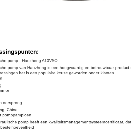
ssingspunten:
sche pomp - Haozheng A10VSO
sche pomp van Haozheng is een hoogwaardig en betrouwbaar product on
assingen.het is een populaire keuze geworden onder klanten.
m
g
mmer
an oorsprong
g, China
aat pomppampioen
raulische pomp heeft een kwaliteitsmanagementsysteemcertificaat, da
 bestelhoeveelheid