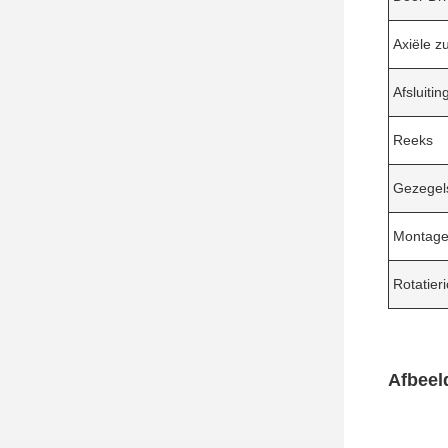
Axiële z
Afsluiti
Reeks
Gezegel
Montage
Rotatieri
Afbeel