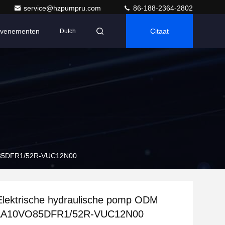
service@hzpumpru.com
86-188-2364-2802
venementen
Citaat
Dutch
VO85DFR1/52R-VUC12N00
Elektrische hydraulische pomp ODM
 AA10VO85DFR1/52R-VUC12N00