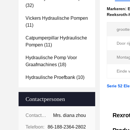
(32)
Markeren:
E
Reeksroth-
Vickers Hydraulische Pompen
(11)
grootte
Catpumperpillar Hydraulische
Door ri
Pompen
(11)
Montag
Hydraulische Pomp Voor
Graafmachines
(18)
Einde 
Hydraulische Proefbank
(10)
Serie 52 E
Contactpersonen
Rexro
Contactpersonen:
Mrs. diana zhou
Telefoon:
86-188-2364-2802