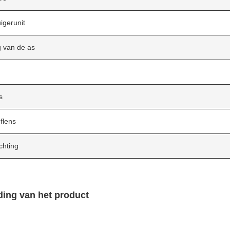
uigerunit
ng van de as
s
flens
chting
ding van het product