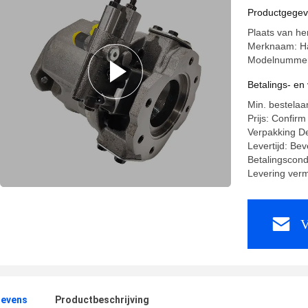
Productgege
Plaats van h
Merknaam: H
Modelnumme
Betalings- e
Min. bestelaa
Prijs: Confirm
Verpakking De
Levertijd: Bev
Betalingscond
Levering ver
V
evens
Productbeschrijving