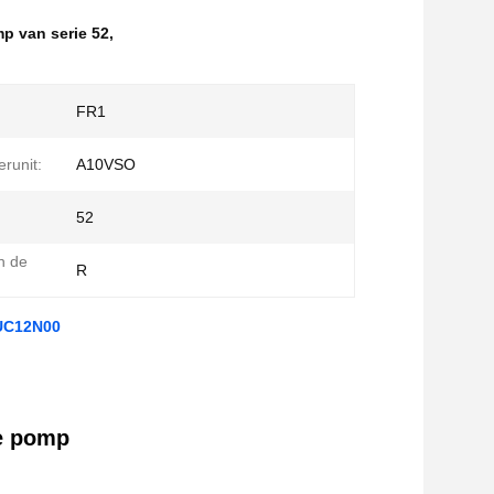
p van serie 52
,
FR1
erunit:
A10VSO
52
n de
R
VUC12N00
e pomp