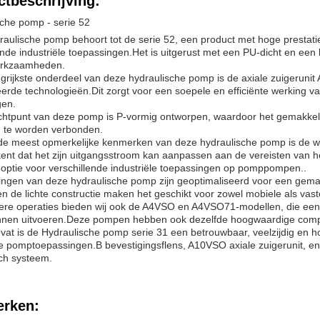
tbeschrijving:
che pomp - serie 52
aulische pomp behoort tot de serie 52, een product met hoge prestati
ende industriële toepassingen.Het is uitgerust met een PU-dicht en een 
erkzaamheden.
grijkste onderdeel van deze hydraulische pomp is de axiale zuigerunit
rde technologieën.Dit zorgt voor een soepele en efficiënte werking v
en.
chtpunt van deze pomp is P-vormig ontworpen, waardoor het gemakkel
 te worden verbonden.
e meest opmerkelijke kenmerken van deze hydraulische pomp is de wer
ent dat het zijn uitgangsstroom kan aanpassen aan de vereisten van he
e optie voor verschillende industriële toepassingen op pomppompen..
ngen van deze hydraulische pomp zijn geoptimaliseerd voor een gemak
n de lichte constructie maken het geschikt voor zowel mobiele als v
tere operaties bieden wij ook de A4VSO en A4VSO71-modellen, die een
nnen uitvoeren.Deze pompen hebben ook dezelfde hoogwaardige compone
t is de Hydraulische pomp serie 31 een betrouwbaar, veelzijdig en ho
le pomptoepassingen.B bevestigingsflens, A10VSO axiale zuigerunit, en
ch systeem.
rken: