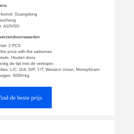
vens
erkomst: Guangdong
aozheng
r: A10VSO
n verzendvoorwaarden
ntal: 2 PCS
 the price with the salesman
tails: Houten doos
estig de tijd met de verkoper.
ities: L/C, D/A, D/P, T/T, Western Union, MoneyGram
mogen: 5000+kg
ind de beste prijs