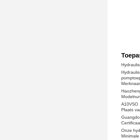
Toepa
Hydrauli
Hydrauli
pomptoep
Merknaa
Haozhen
Modelnu
A10VSO
Plaats v
Guangdon
Certific
Onze hyd
Minimale