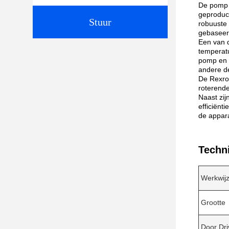
De pomp b
geproduc
Stuur
robuuste 
gebaseerd
Een van 
temperat
pomp en 
andere d
De Rexro
roterende
Naast zi
efficiënt
de appara
Techn
Werkwij
Grootte
Door Dri