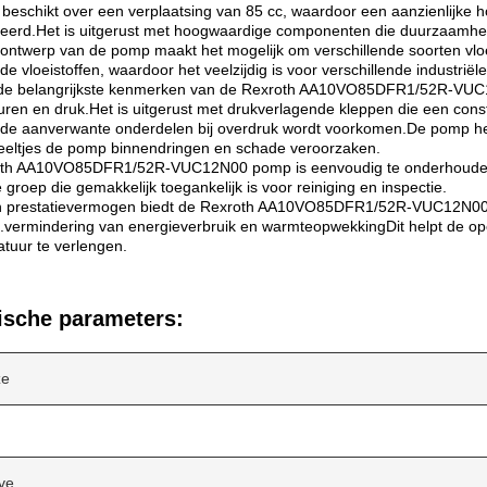
eschikt over een verplaatsing van 85 cc, waardoor een aanzienlijke h
eerd.Het is uitgerust met hoogwaardige componenten die duurzaamheid
ontwerp van de pomp maakt het mogelijk om verschillende soorten vloe
e vloeistoffen, waardoor het veelzijdig is voor verschillende industriël
de belangrijkste kenmerken van de Rexroth AA10VO85DFR1/52R-VUC1
uren en druk.Het is uitgerust met drukverlagende kleppen die een co
de aanverwante onderdelen bij overdruk wordt voorkomen.De pomp heef
eeltjes de pomp binnendringen en schade veroorzaken.
th AA10VO85DFR1/52R-VUC12N00 pomp is eenvoudig te onderhouden
 groep die gemakkelijk toegankelijk is voor reiniging en inspectie.
jn prestatievermogen biedt de Rexroth AA10VO85DFR1/52R-VUC12N00 
ie.vermindering van energieverbruik en warmteopwekkingDit helpt de op
tuur te verlengen.
ische parameters:
ze
ve