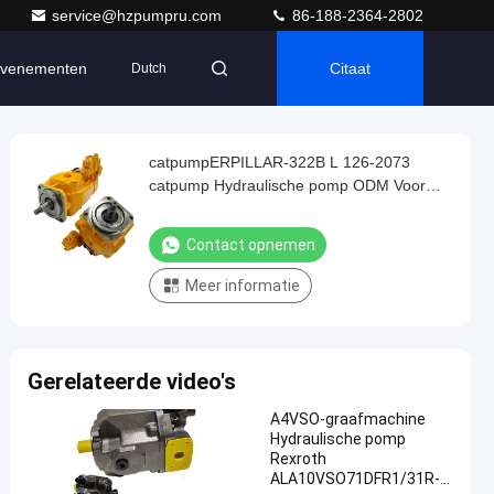
service@hzpumpru.com
86-188-2364-2802
venementen
Citaat
Dutch
catpumpERPILLAR-322B L 126-2073
catpump Hydraulische pomp ODM Voor
graafmachine
Contact opnemen
Meer informatie
Gerelateerde video's
A4VSO-graafmachine
Hydraulische pomp
Rexroth
ALA10VSO71DFR1/31R-