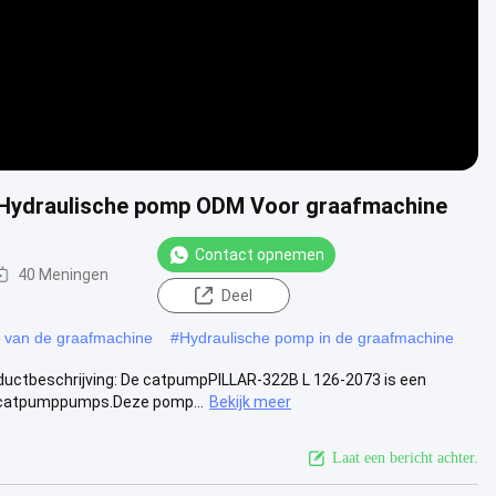
Hydraulische pomp ODM Voor graafmachine
Contact opnemen
40 Meningen
Deel
van de graafmachine
#
Hydraulische pomp in de graafmachine
ctbeschrijving: De catpumpPILLAR-322B L 126-2073 is een
licatpumppumps.Deze pomp...
Bekijk meer
Laat een bericht achter.