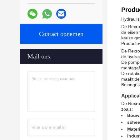
Produc
Hydrauli
De Rexro
de eisen 
Contact opnemen
keuze gew
Productov
De Rexro
Mail ons.
de hydra
De pompen
montagefl
De rotat
maakt de
Belangri
Applic
De Rexrot
zoals:
Bouw
sche
Mater
Indus