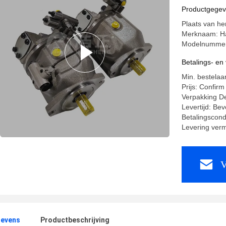
Productgege
Plaats van h
Merknaam: H
Modelnumme
Betalings- e
Min. bestelaa
Prijs: Confirm
Verpakking De
Levertijd: Bev
Betalingscond
Levering ver
V
evens
Productbeschrijving