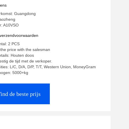
vens
erkomst: Guangdong
aozheng
r: A10VSO
n verzendvoorwaarden
ntal: 2 PCS
 the price with the salesman
tails: Houten doos
estig de tijd met de verkoper.
ities: L/C, D/A, D/P, T/T, Western Union, MoneyGram
mogen: 5000+kg
ind de beste prijs