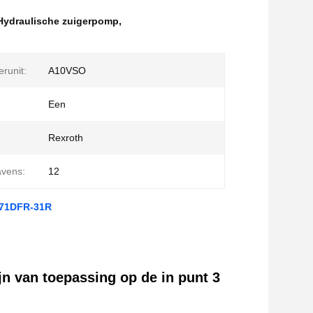
 Hydraulische zuigerpomp
,
erunit:
A10VSO
Een
Rexroth
avens:
12
O71DFR-31R
jn van toepassing op de in punt 3