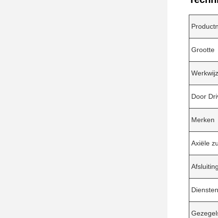
Product
Grootte
Werkwij
Door Dri
Merken
Axiële z
Afsluiti
Dienste
Gezegel