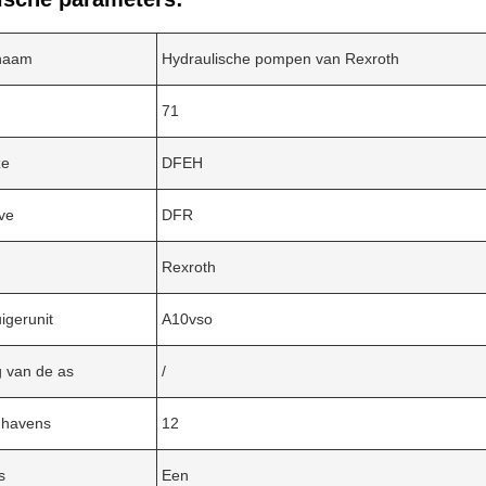
naam
Hydraulische pompen van Rexroth
71
ze
DFEH
ve
DFR
Rexroth
uigerunit
A10vso
ng van de as
/
nhavens
12
s
Een