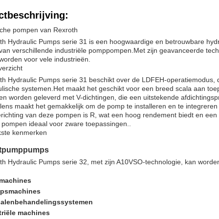
tbeschrijving:
sche pompen van Rexroth
th Hydraulic Pumps serie 31 is een hoogwaardige en betrouwbare hydr
van verschillende industriële pomppompen.Met zijn geavanceerde techno
orden voor vele industrieën.
erzicht
th Hydraulic Pumps serie 31 beschikt over de LDFEH-operatiemodus, d
ulische systemen.Het maakt het geschikt voor een breed scala aan t
 worden geleverd met V-dichtingen, die een uitstekende afdichtingsp
ens maakt het gemakkelijk om de pomp te installeren en te integreren 
ierichting van deze pompen is R, wat een hoog rendement biedt en ee
 pompen ideaal voor zware toepassingen..
jkste kenmerken
atpumppumps
h Hydraulic Pumps serie 32, met zijn A10VSO-technologie, kan worden
machines
epsmachines
ialenbehandelingssystemen
triële machines