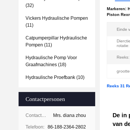
(32)
Markeren:
H
Piston Rex
Vickers Hydraulische Pompen
(11)
Einde 
Catpumperpillar Hydraulische
Diercti
Pompen
(11)
rotatie:
Reeks:
Hydraulische Pomp Voor
Graafmachines
(18)
grootte
Hydraulische Proefbank
(10)
Reeks 31 R
Contactpersonen
De in 
Contactpersonen:
Mrs. diana zhou
van de
Telefoon:
86-188-2364-2802