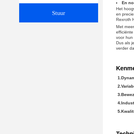
En no
Het hoogw
Stuur
en preci
Rexroth 
Met meer 
efficiënt
voor hun 
Dus als j
verder da
Kenme
1.Dynam
2.Varia
3.Bewez
4.Indus
5.Kwali
Techn