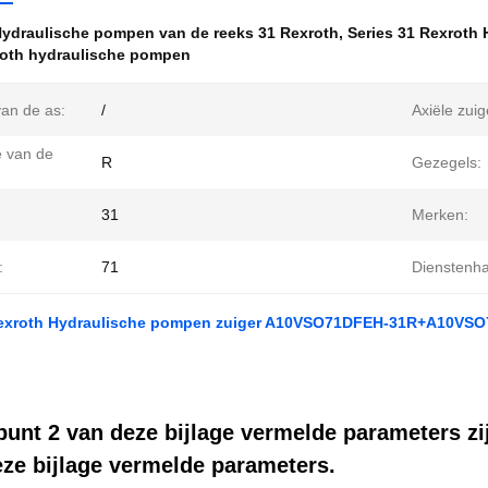
ydraulische pompen van de reeks 31 Rexroth
,
Series 31 Rexroth
roth hydraulische pompen
van de as:
/
Axiële zuig
e van de
R
Gezegels:
31
Merken:
:
71
Dienstenh
exroth Hydraulische pompen zuiger A10VSO71DFEH-31R+A10VS
punt 2 van deze bijlage vermelde parameters zi
ze bijlage vermelde parameters.