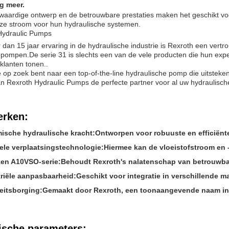
g meer.
aardige ontwerp en de betrouwbare prestaties maken het geschikt voor
eze stroom voor hun hydraulische systemen.
Hydraulic Pumps
dan 15 jaar ervaring in de hydraulische industrie is Rexroth een ver
e pompen.De serie 31 is slechts een van de vele producten die hun exp
klanten tonen..
e op zoek bent naar een top-of-the-line hydraulische pomp die uitstek
n Rexroth Hydraulic Pumps de perfecte partner voor al uw hydraulisch
rken:
ische hydraulische kracht:
Ontworpen voor robuuste en efficiënte 
bele verplaatsingstechnologie:
Hiermee kan de vloeistofstroom en
en A10VSO-serie:
Behoudt Rexroth's nalatenschap van betrouwba
triële aanpasbaarheid:
Geschikt voor integratie in verschillende 
teitsborging:
Gemaakt door Rexroth, een toonaangevende naam in
ische parameters: