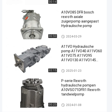
roth
00:14
#
A10VO85 DFR bosch
Rexroth
rexroth axiale
radiële
zuigerpomp aangepast
zuigerpomp
Hydraulische pomp
#
Rexroth
Hydraulische pompen van Rex
00:50
2024-03-29
roth
A10vso-
A11VO Hydraulische
pomp
pomp A11VO40 A11VO60
D
A11VO75 A11VO95
e
A11VO130 A11VO145
i
A11VO190 A11VO260
n
REXROTH Hydraulische
Hydraulische pompen van Rex
02:15
2025-01-23
p
pomp
roth
u
P-serie Rexroth
n
hydraulische pompen
t
A10VSO71DFR1 Rexroth
2
tandwielpomp
v
a
Hydraulische pompen van Rex
00:25
2024-01-08
roth
n