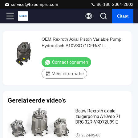
service@hzpumpru.com
86-188-2364-2802
Citaat
Play
OEM Rexroth Axial Piston Variable Pump
OEM
Video
Hydraulisch A10VSO71DFR/31L-
Rexroth
PPA12N00
Axial
Contact opnemen
Piston
Meer informatie
Variable
Pump
Hydraulisch
Gerelateerde video's
A10VSO71DFR/31L-
PPA12N00
Bouw Rexroth axiale
zuigerpomp A10vso 71
Contact
DRG 32R-VKD72U99 E
Hydraulische
2024-
1122
opnemen
pompen van
01-08
Meningen
Rexroth
Hydraulische pompen van Rex
Deel
2024-05-06