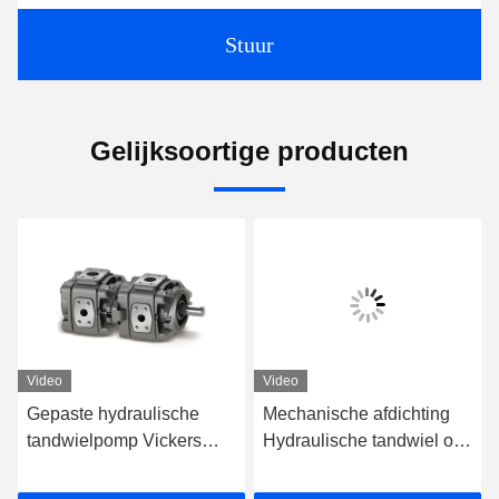
Stuur
Gelijksoortige producten
Video
Video
che
Gepaste hydraulische
Mechanische afdichting
tandwielpomp Vickers
Hydraulische tandwiel olie
N218
5001454-006
pomp Vickers 5001454-
GD520A121TCTCR20
004