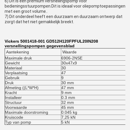
6) Dit is een premium versnellingspomp voor
bedieningsstuurpompen.Dit is ideaal voor oliepomptoepassingen
met een groot volume..
7) Dit onderdeel heeft een duurzaam en duurzaam ontwerp dat
zorgt dat het niet gemakkelijk breekt.
Vickers 5001418-001 GD512H120FPFUL20IN208
versnellingspompen gegevensblad
Aantekening
Waarde
Maximale druk
6906-2NSE
Gewicht
30x47x9
Materiaal
30
Verplaatsing
47
Gebruik
9
Druk
30 mm
Afmeting ((L*W*H)
47 mm
Kracht
9 mm
Installeer
0.3 mm
Structuur
32 mm
Voorwaarde
45 mm
Maximale doorstroming
0.045 kg
Kruiscode
7,25 kN
Typ van pomp
5 kN