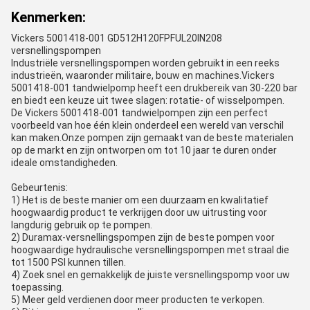
Kenmerken:
Vickers 5001418-001 GD512H120FPFUL20IN208
versnellingspompen
Industriële versnellingspompen worden gebruikt in een reeks
industrieën, waaronder militaire, bouw en machines.Vickers
5001418-001 tandwielpomp heeft een drukbereik van 30-220 bar
en biedt een keuze uit twee slagen: rotatie- of wisselpompen.
De Vickers 5001418-001 tandwielpompen zijn een perfect
voorbeeld van hoe één klein onderdeel een wereld van verschil
kan maken.Onze pompen zijn gemaakt van de beste materialen
op de markt en zijn ontworpen om tot 10 jaar te duren onder
ideale omstandigheden.
Gebeurtenis:
1) Het is de beste manier om een duurzaam en kwalitatief
hoogwaardig product te verkrijgen door uw uitrusting voor
langdurig gebruik op te pompen.
2) Duramax-versnellingspompen zijn de beste pompen voor
hoogwaardige hydraulische versnellingspompen met straal die
tot 1500 PSI kunnen tillen.
4) Zoek snel en gemakkelijk de juiste versnellingspomp voor uw
toepassing.
5) Meer geld verdienen door meer producten te verkopen.