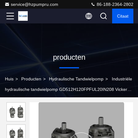
service@hzpumpru.com
86-188-2364-2802
Citaat
producten
Huis
>
Producten
>
Hydraulische Tandwielpomp
>
Industriële
hydraulische tandwielpomp GD512H120FPFUL20IN208 Vickers
Hydraulische pomp ODM