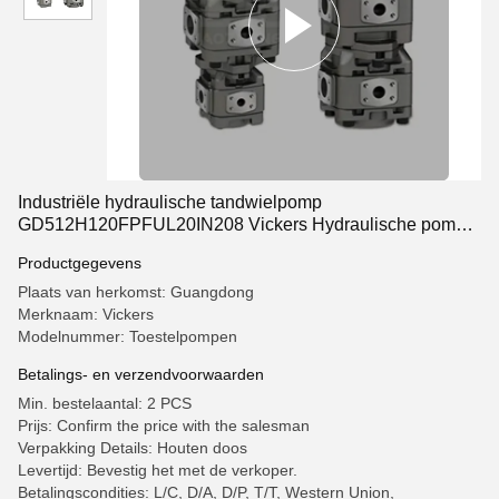
Industriële hydraulische tandwielpomp
GD512H120FPFUL20IN208 Vickers Hydraulische pomp
ODM
Productgegevens
Plaats van herkomst: Guangdong
Merknaam: Vickers
Modelnummer: Toestelpompen
Betalings- en verzendvoorwaarden
Min. bestelaantal: 2 PCS
Prijs: Confirm the price with the salesman
Verpakking Details: Houten doos
Levertijd: Bevestig het met de verkoper.
Betalingscondities: L/C, D/A, D/P, T/T, Western Union,