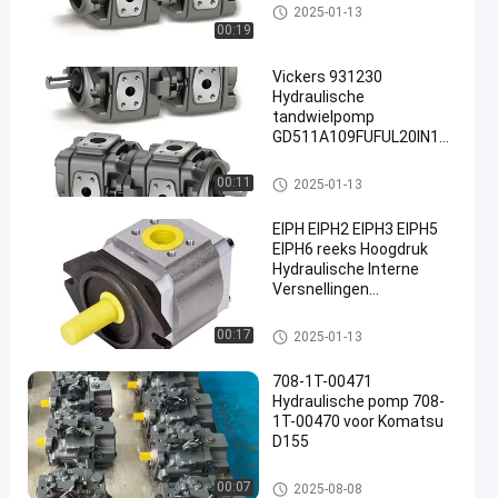
Hydraulische tandwielpomp
2025-01-13
00:19
Vickers 931230
Hydraulische
tandwielpomp
GD511A109FUFUL20IN189
en
OEM
Hydraulische tandwielpomp
00:11
2025-01-13
EIPH EIPH2 EIPH3 EIPH5
EIPH6 reeks Hoogdruk
Hydraulische Interne
Versnellingen
Kolvenpomp EIPS2-
022RA~025RA04
Hydraulische tandwielpomp
00:17
2025-01-13
708-1T-00471
Hydraulische pomp 708-
1T-00470 voor Komatsu
D155
hydraulische zuigerpomp
00:07
2025-08-08