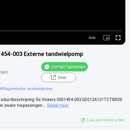
Auto
Picture-
Fullscre
in-
Picture
1454-003 Externe tandwielpomp
Contact opnemen
ngen
Deel
#
Magnetische tandwielpomp
oductbeschrijving: De Vickers 5001454-003 GD512A121TCTBR20
n zware toepassingen....
Bekijk meer
Laat een bericht achter.