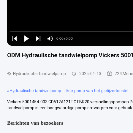
Loaded
:
0%
0:00
/
0:00
Play
Play
Play
Mute
Current
Duration
next
next
ODM Hydraulische tandwielpomp Vickers 500
Time
Hydraulische tandwielpomp
2025-01-13
724 Meni
#
Hydraulische tandwielpomp
#
de pomp van het gietijzertoestel
Vickers 5001454-003 GD512A121TCTBR20 versnellingspompen Pr
tandwielpomp is een hoogwaardige pomp ontworpen voor gebruik i
Berichten van bezoekers