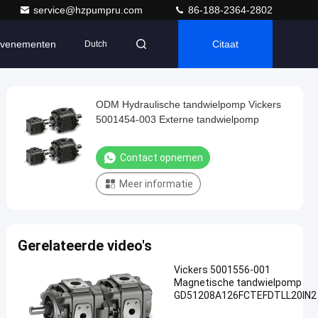
service@hzpumpru.com
86-188-2364-2802
venementen
Citaat
Dutch
ODM Hydraulische tandwielpomp Vickers
5001454-003 Externe tandwielpomp
Contact opnemen
Meer informatie
Gerelateerde video's
Vickers 5001556-001
Magnetische tandwielpomp
GD51208A126FCTEFDTLL20IN2