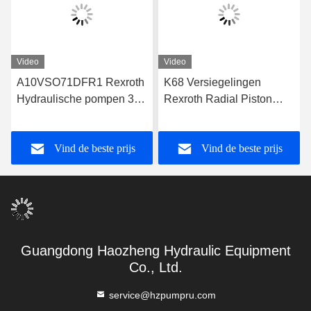
Video
Video
A10VSO71DFR1 Rexroth
K68 Versiegelingen
Hydraulische pompen 31
Rexroth Radial Piston
Serie Rexroth zuigerpomp
Pump ODM
A10VSO71DFR1/31R-
Vind de beste prijs
Vind de beste prijs
VPA42K01
Guangdong Haozheng Hydraulic Equipment
Co., Ltd.
service@hzpumpru.com