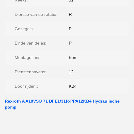
Reeks:
31
Dierctie van de rotatie:
R
Gezegels:
P
Einde van de as:
P
Montageflens:
Een
Dienstenhavens:
12
Door rijden.:
KB4
Rexroth A A10VSO 71 DFE1/31R-PPA12KB4 Hydraulische
pomp