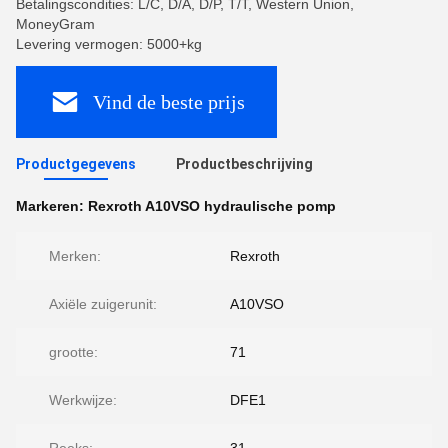
Betalingscondities: L/C, D/A, D/P, T/T, Western Union,
MoneyGram
Levering vermogen: 5000+kg
Vind de beste prijs
Productgegevens
Productbeschrijving
Markeren:
Rexroth A10VSO hydraulische pomp
Merken:
Rexroth
Axiële zuigerunit:
A10VSO
grootte:
71
Werkwijze:
DFE1