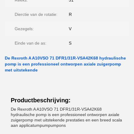
Reeks:
31
Dierctie van de rotatie:
R
Gezegels:
V
Einde van de as:
S
De Rexroth A A10VSO 71 DFR1/31R-VSA42K68 hydraulische
pomp is een professioneel ontworpen axiale zuigerpomp
met uitstekende
Productbeschrijving:
De Rexroth A A10VSO 71 DFR1/31R-VSA42K68
hydraulische pomp is een professioneel ontworpen axiale
zuigerpomp met uitstekende prestaties en een breed scala
aan applicatumpumpumpons