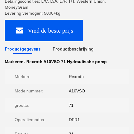
Betalingscondities: L/C, D/A, D/P, T/T, Western Union,
MoneyGram
Levering vermogen: 5000+kg
Vind de beste prijs
Productgegevens
Productbeschrijving
Markeren:
Rexroth A10VSO 71 Hydraulische pomp
Merken:
Rexroth
Modelnummer:
A10VSO
grootte:
71
Operatiemodus:
DFR1