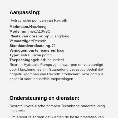
Aanpassing:
Hydraulische pompen van Rexroth
Merknaam:
Haozheng
Modelnummer:
A10VSO
Plaats van oorsprong:
Guangdong
Vervaardiger:
Rexroth
Standaardverplaatsing:
71
Vermogen om te reageren
Hoog
Type:
Hydraulische pomp
Toepassingsgebied:
Industrieel
Rexroth Hydraulic Pumps zijn ontworpen en vervaardigd
door Haozheng, een in Guangdong gevestigd bedrijf dat
hogedrukpompen van Rexroth produceert.Deze pomp is
geschikt voor industriële toepassingen..
Ondersteuning en diensten:
Rexroth Hydraulische pompen Technische ondersteuning
en service
Om ervoor te zorgen dat klanten de beste prestaties van