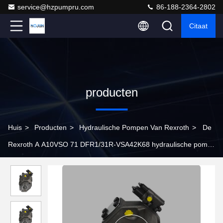
service@hzpumpru.com
86-188-2364-2802
Citaat
producten
Huis
>
Producten
>
Hydraulische Pompen Van Rexroth
>
De
Rexroth A A10VSO 71 DFR1/31R-VSA42K68 hydraulische pomp
is een professioneel ontworpen axiale zuigerpomp met
uitstekende