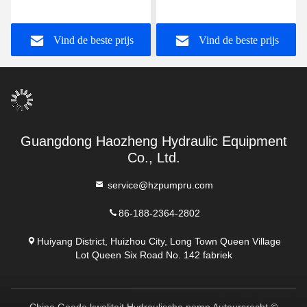
Serie Rexroth zuigerpomp
Pump ODM
A10VSO71DFR1/31R-
Vind de beste prijs
Vind de beste prijs
VPA42K01
Guangdong Haozheng Hydraulic Equipment
Co., Ltd.
service@hzpumpru.com
86-188-2364-2802
Huiyang District, Huizhou City, Long Town Queen Village
Lot Queen Six Road No. 142 fabriek