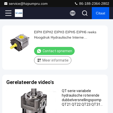
service@hzpumpru.com
86-188-2364-2802
Citaat
Loaded
:
0%
0:00
/
0:00
Auto
Play
Play
Play
Mute
Picture-
Fullscreen
Current
Duration
next
next
in-
Play
Picture
EIPH EIPH2 EIPH3 EIPH5 EIPH6 reeks
EIPH
Time
Video
Hoogdruk Hydraulische Interne
EIPH2
Versnellingen Kolvenpomp EIPS2-
EIPH3
022RA~025RA04
Contact opnemen
EIPH5
Meer informatie
EIPH6
reeks
Hoogdruk
Gerelateerde video's
Hydraulische
Interne
QT-serie variabele
hydraulische roterende
Versnellingen
dubbelversnellingspomp
Kolvenpomp
QT21 QT22 QT23 QT31
QT32 QT33 QT41 QT42
EIPS2-