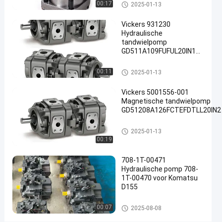
QT43 QT52-55F-Z
Hydraulische tandwielpomp
00:17
2025-01-13
022RA~025RA04
Contact
Vickers 931230
Hydraulische
2025-
88
Hydraulische
opnemen
tandwielpomp
tandwielpomp
01-13
Meningen
Deel
GD511A109FUFUL20IN189
OEM
#
Hydraulische tandwielpomp
00:11
2025-01-13
Hydraulische
Vickers 5001556-001
tandwielpomp
#
Magnetische tandwielpomp
GD51208A126FCTEFDTLL20IN2
de pomp van
het
Hydraulische tandwielpomp
2025-01-13
gietijzertoestel
00:19
#
Magnetische
708-1T-00471
tandwielpomp
Hydraulische pomp 708-
1T-00470 voor Komatsu
B
D155
e
kij
hydraulische zuigerpomp
00:07
2025-08-08
k
m