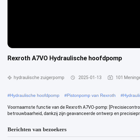
Rexroth A7VO Hydraulische hoofdpomp
hydraulische zuigerpomp
2025-01-13
101 Mening
#
Hydraulische hoofdpomp
#
Pistonpomp van Rexroth
#
Hydraul
Voornaamste functie van de Rexroth A7VO-pomp: [Precisiecontrol
betrouwbaarheid, dankzij zijn geavanceerde ontwerp en precisiepro
Berichten van bezoekers