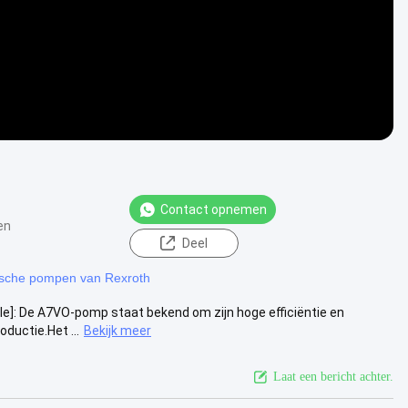
Contact opnemen
en
Deel
ische pompen van Rexroth
e]: De A7VO-pomp staat bekend om zijn hoge efficiëntie en
ductie.Het ...
Bekijk meer
Laat een bericht achter.