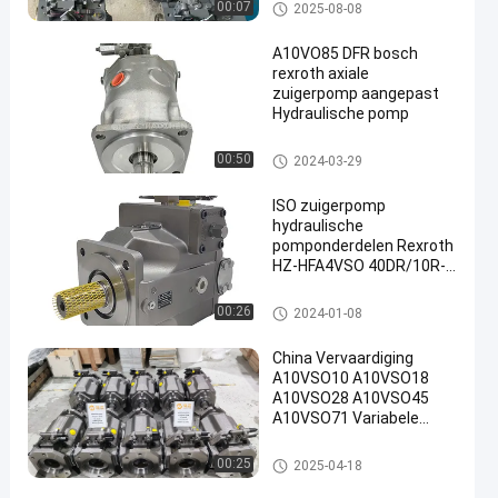
hydraulische zuigerpomp
00:07
2025-08-08
A10VO85 DFR bosch
rexroth axiale
zuigerpomp aangepast
Hydraulische pomp
Hydraulische pompen van Rex
00:50
2024-03-29
roth
ISO zuigerpomp
hydraulische
pomponderdelen Rexroth
HZ-HFA4VSO 40DR/10R-
PPB13N00
hydraulische zuigerpomp
00:26
2024-01-08
China Vervaardiging
A10VSO10 A10VSO18
A10VSO28 A10VSO45
A10VSO71 Variabele
hydraulische zuigerpomp
A10VSO-140DFR-31RL-
hydraulische zuigerpomp
00:25
2025-04-18
PKC12N00 zuigerpomp