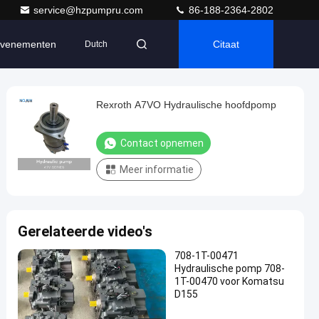
service@hzpumpru.com
86-188-2364-2802
venementen
Citaat
Dutch
Rexroth A7VO Hydraulische hoofdpomp
Contact opnemen
Meer informatie
Gerelateerde video's
708-1T-00471
Hydraulische pomp 708-
1T-00470 voor Komatsu
D155