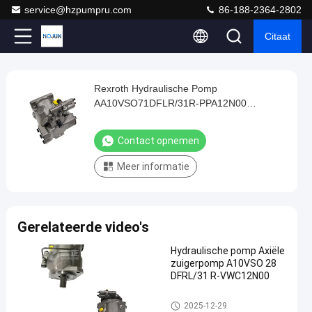
service@hzpumpru.com
86-188-2364-2802
Citaat
Play
Rexroth Hydraulische Pomp
Rexroth
Video
AA10VSO71DFLR/31R-PPA12N00
Hydraulische
Hydraulische Versnellingspomp
Pomp
Contact opnemen
AA10VSO71DFLR/31R-
Meer informatie
PPA12N00
Hydraulische
Versnellingspomp
Gerelateerde video's
Contact
2024-
1122
Hydraulische
Hydraulische pomp Axiële
opnemen
pomp
01-08
Meningen
zuigerpomp A10VSO 28
Deel
DFRL/31 R-VWC12N00
#
Hydraulische pomp
2025-12-29
Gietijzer