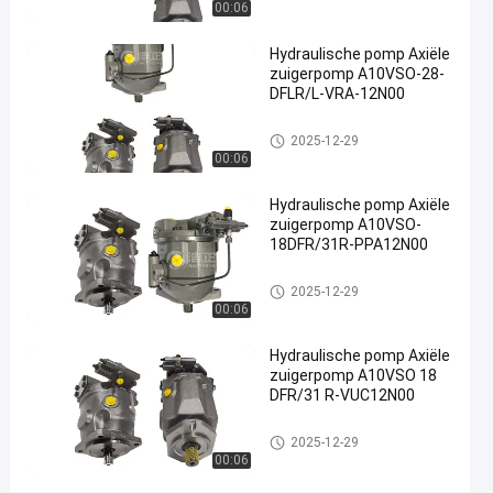
00:06
Hydraulische
pomp
Hydraulische pomp Axiële
#
zuigerpomp A10VSO-28-
Hydraulische
DFLR/L-VRA-12N00
slurrypomp
Hydraulische pomp
#
2025-12-29
00:06
hydraulische
radiale
Hydraulische pomp Axiële
zuigerpomp
zuigerpomp A10VSO-
P
18DFR/31R-PPA12N00
r
Hydraulische pomp
o
2025-12-29
d
00:06
u
c
Hydraulische pomp Axiële
zuigerpomp A10VSO 18
t
DFR/31 R-VUC12N00
b
e
Hydraulische pomp
s
2025-12-29
00:06
c
h