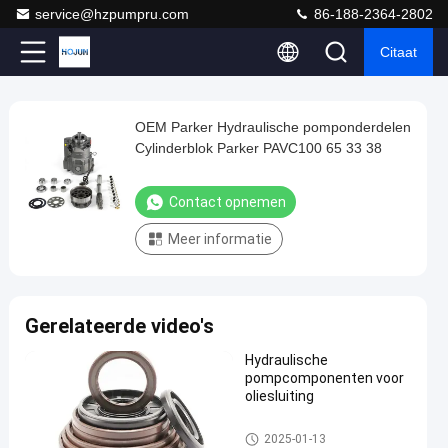
service@hzpumpru.com
86-188-2364-2802
Citaat
Play
OEM Parker Hydraulische pomponderdelen
OEM
Video
Cylinderblok Parker PAVC100 65 33 38
Parker
Hydraulische
Contact opnemen
pomponderdelen
Meer informatie
Cylinderblok
Parker
PAVC100
Gerelateerde video's
65
33
Hydraulische
pompcomponenten voor
38
oliesluiting
Contact
Hydraulische
Hydraulische pomp onderdele
2024-
90
2025-01-13
opnemen
pomp