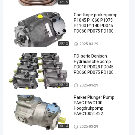
n
02:15
01-09
Meningen
onderdelen
Deel
Goedkope parkerpomp
#
P1045 P1060 P1075
Hydraulische
P1100 P1140 PD045
pomptoebehoren
PD060 PD075 PD100
#
PD140 P1 PD Originele
Parker Hydraulic pinston
Hydraulische pomp onderdele
Fittings voor
00:12
2025-03-29
Pump China fabriek
n
hydraulische
PD-serie Denison
pompen
Hydraulische pomp
#
PD018 PD028 PD045
onderdelen
PD060 PD075 PD100
voor
PD140 China
Hydraulische zuigerpomp
Hydraulische pomp onderdele
hydraulische
00:13
2025-03-29
fabrikant
n
pompen
Parker Plunger Pump
P
PAVC PAVC100
a
Hoogdrukpomp
r
PAVC1002L422
k
PAVC1002L4222
e
Pavc1002r422
Hydraulische pomp onderdele
00:14
2025-03-29
r
Oorspronkelijke
n