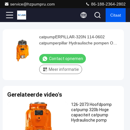
service@hzpumpru.com
86-188-2364-2802
Citaat
Play
catpumpERPILLAR-320N 114-0602
catpumpERPILLAR-
Video
catpumperpillar Hydraulische pompen OEM
320N
catpump Pump Repair Kit
114-
Contact opnemen
0602
Meer informatie
catpumperpillar
Hydraulische
pompen
Gerelateerde video's
OEM
catpump
126-2073 Hoofdpomp
catpump 320b Hoge
Pump
capaciteit catpump
Repair
Hydraulische pomp
Kit