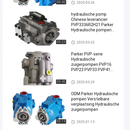
Parker hydraulische pompen
00:42
01-13
Meningen
2025-03-26
pompen
Deel
hydraulische pomp
#
Chinese leverancier
Parker
PVP3336R2H21 Parker
variabele
Hydraulische pompen
Parker Axial Piston Pump
zuigerpomp
China fabriek
Parker hydraulische pompen
#
00:23
2025-03-25
Parker
Parker PVP-serie
Commercial
Hydraulische
Pumps
zuigerpompen PVP16
#
PVP23 PVP33 PVP41
Parker
PVP48 PVP4136C9R211
PVP4836C2R210 China
Parker hydraulische pompen
axiale
00:45
2025-03-29
Hydraulische axiale
zuigerpomp
zuigerpomp fabriek
ODM Parker Hydraulische
P
pompen Verstelbare
V
verplaatsing Hydraulische
E
zuigerpompen
1
9
Parker hydraulische pompen
00:19
2025-01-13
A