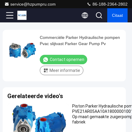
service@hzpumpru.com
86-188-2364-2802
Citaat
Loaded
:
0%
0:00
/
0:00
Auto
Play
Play
Play
Mute
Picture-
Fullscreen
Current
Duration
next
next
in-
Play
Picture
Commerciële Parker Hydraulische pompen
Commerciële
Time
Video
Pvac slijtvast Parker Gear Pump Pv
Parker
Hydraulische
Contact opnemen
pompen
Meer informatie
Pvac
slijtvast
Parker
Gerelateerde video's
Gear
Pump
Piston Parker Hydraulische po
PVE21AR05AA10A1800000100
Pv
Op maat gemaakte zuigerpomp
Contact
fabriek
Parker
2025-
105
opnemen
hydraulische