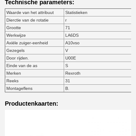
Technische parameters:
Waarde van het attribuut
Statistieken
Dierctie van de rotatie
r
Grootte
71
Werkwijze
LA6DS
Axiële zuiger-eenheid
A10vso
Gezegels
V
Door rijden.
U00E
Einde van de as
S
Merken
Rexroth
Reeks
31
Montageflens
B.
Productenkaarten: