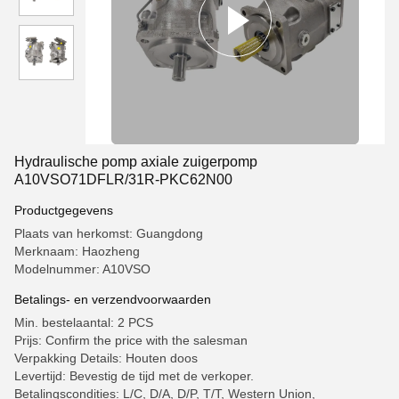
Hydraulische pomp axiale zuigerpomp
A10VSO71DFLR/31R-PKC62N00
Productgegevens
Plaats van herkomst: Guangdong
Merknaam: Haozheng
Modelnummer: A10VSO
Betalings- en verzendvoorwaarden
Min. bestelaantal: 2 PCS
Prijs: Confirm the price with the salesman
Verpakking Details: Houten doos
Levertijd: Bevestig de tijd met de verkoper.
Betalingscondities: L/C, D/A, D/P, T/T, Western Union,