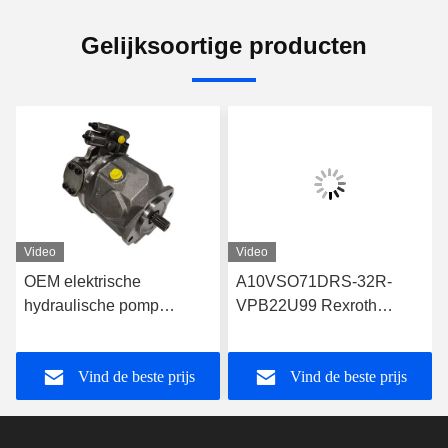
Gelijksoortige producten
Video
Video
OEM elektrische
A10VSO71DRS-32R-
hydraulische pomp
VPB22U99 Rexroth
Rexroth A10VSO71FED-
Hydraulische pomp
30R-PPA12G30
Robuust ontwerp
Vind de beste prijs
Vind de beste prijs