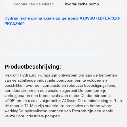
Grootte van de uitlaat:
hydraulische pomp
Hydraulische pomp axiale zuigerpomp A10VSO71DFLR/31R-
PKC62N00
Hydraulische pomp Axiële zuigerpomp
A10VSO71DFLR/31R-PKC62N00
Guangdong Haozheng Hydraulic Equipment Co., Ltd.
Productbeschrijving:
Rexroth Hydraulic Pumps zijn ontworpen om aan de behoeften
van verschillende industriële pomppompen te voldoen en
beschikken over een compacte en robuuste bevestigingsflens,
een doorstroom en een axiale zuigerunit.De pompen zijn
verkrijgbaar in een breed scala aan matenDe doorstroom is
U00E, en de axiale zuigerunit is A10vso. De rotatierichting is R en
de maat is 71.Met zijn superieure prestaties en betrouwbare
werkingDe hydraulische pompen van Rexroth zijn een ideale
keuze voor industriële pompen.