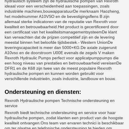
hydraulisch systeem zijn de hydraulische pompen van Rexroth
ideaal voor een verscheidenheid aan toepassingen, zoals
industriële machines,bouwapparatuurDe merknaam Haozheng,
het modelnummer A10VSO en de bevestigingsflens B zijn
allemaal sterke indicatoren van de reputatie van Rexroth voor
kwaliteit en betrouwbaarheid.Het product is gecertificeerd door
een certificaat van het kwaliteitsmanagementsysteemDe klant
kan verwachten dat de prijzen competitief zijn en de levering
meestal binnen het beloofde tijdsbestek.- Western UnionDe
leveringscapaciteit is meer dan 5000+KG.De axiale zuigerunit
A10vso en de doorstroom U00E evenals de zegels V maken
Rexroth Hydraulic Pumps perfect voor applicatpumppumps die
een hoog niveau van prestaties en betrouwbaarheid vereisenDe
DFR1 en de K68 zijn twee van de meest populaire Rexroth
hydraulische pompen en kunnen worden gebruikt voor
verschillende industrieën, zoals industrie, landbouw en bouw.
Ondersteuning en diensten:
Rexroth Hydraulische pompen Technische ondersteuning en
service
Rexroth biedt technische ondersteuning en service voor haar
hydraulische pompen, zodat klanten een product van de hoogste
kwaliteit ontvangen.Ons team van ervaren technici is beschikbaar
om ter plaatse en telefonische ondersteuning te bieden om