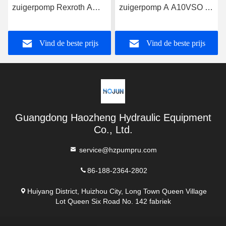
zuigerpomp Rexroth A
zuigerpomp A A10VSO 71
A10VSO 71 DFEH/31R-
Radial DFEH/31R-
PRA12KD5
PRC12KC3 -SO479
Vind de beste prijs
Vind de beste prijs
Guangdong Haozheng Hydraulic Equipment
Co., Ltd.
service@hzpumpru.com
86-188-2364-2802
Huiyang District, Huizhou City, Long Town Queen Village
Lot Queen Six Road No. 142 fabriek