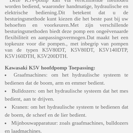
Deze K5V-pomp kan via verschillende methoden
worden bediend, waaronder handmatige, hydraulische en
elektrische bediening.Dit betekent dat u de
besturingsmethode kunt kiezen die het beste past bij uw
behoeften en voorkeuren.Met zijn verschillende
besturingsmethoden biedt deze pomp een ongeëvenaarde
flexibiliteit en aanpassingsvermogen.Dat maakt het een
topkeuze voor die pompen., met inbegrip van pompen
van de typen K5V80DT, K5V80DT, K5V140DTP,
K5V160DTH, K5V200DTH.
Kawasaki K5V hoofdpomp Toepassing:
Graafmachines: om het hydraulische systeem te
bedienen dat de boom, arm en emmer bedient.
Bulldozers: om het hydraulische systeem dat het mes
bedient, aan te drijven.
Kranen: om het hydraulische systeem te bedienen dat
de boem, de scheef en de lier bedient.
Mijnbouwapparatuur: zoals graafmachines, bulldozers
en laadmachines.