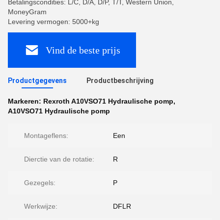
Betalingscondities: L/C, D/A, D/P, T/T, Western Union,
MoneyGram
Levering vermogen: 5000+kg
Vind de beste prijs
Productgegevens
Productbeschrijving
Markeren:
Rexroth A10VSO71 Hydraulische pomp
,
A10VSO71 Hydraulische pomp
Montageflens:
Een
Dierctie van de rotatie:
R
Gezegels:
P
Werkwijze:
DFLR