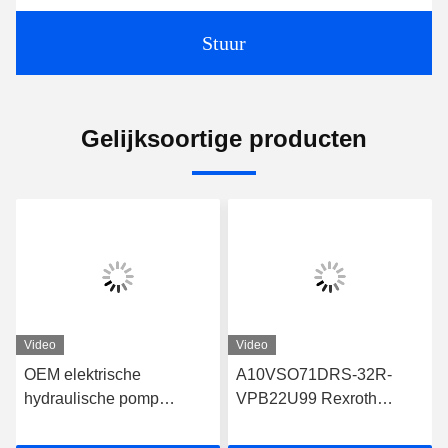
Stuur
Gelijksoortige producten
Video
Video
OEM elektrische
A10VSO71DRS-32R-
hydraulische pomp
VPB22U99 Rexroth
Rexroth A10VSO71FED-
Hydraulische pomp
30R-PPA12G30
Robuust ontwerp