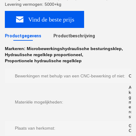
Levering vermogen: 5000+kg
Vind de beste prijs
Productgegevens
Productbeschrijving
Markeren:
Microbewerkingshydraulische besturingsklep
,
Hydraulische regelklep proportioneel
,
Proportionele hydraulische regelklep
Bewerkingen met behulp van een CNC-bewerking of niet:
CNC
Alu
kop
geh
Materiële mogelijkheden:
met
ede
roes
sta
Gua
Plaats van herkomst:
Chi