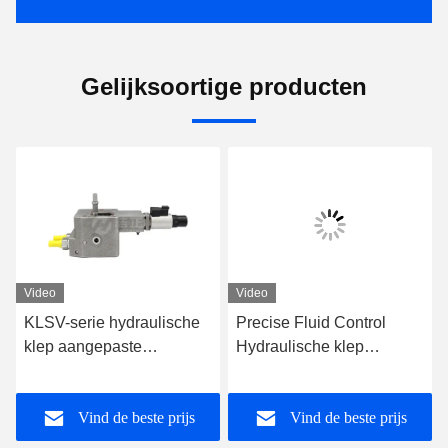
Gelijksoortige producten
Video
Video
KLSV-serie hydraulische
Precise Fluid Control
klep aangepaste
Hydraulische klep
hydraulische solenoïde
2wegstroomverdeler
klep
Hydraulische
Vind de beste prijs
Vind de beste prijs
vergrendelingsklep OEM