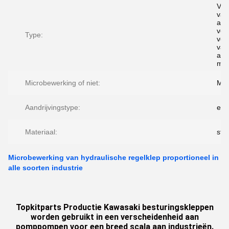
Ver
van
app
voo
Type:
ver
van
app
met
Microbewerking of niet:
Mic
Aandrijvingstype:
elek
Materiaal:
staa
Microbewerking van hydraulische regelklep proportioneel in
alle soorten industrie
Topkitparts Productie Kawasaki besturingskleppen
worden gebruikt in een verscheidenheid aan
pomppompen voor een breed scala aan industrieën.