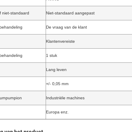
f niet-standaard
Niet-standaard aangepast
behandeling
De vraag van de klant
Klantenvereiste
behandeling
1 stuk
Lang leven
+/- 0,05 mm
pumpumpion
Industriële machines
Europa enz.
g van het product