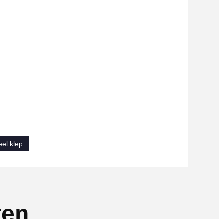
eel klep
ten