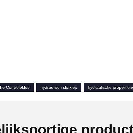
che Controleklep
hydraulisch slotklep
hydraulische proportion
lijksoortige produc