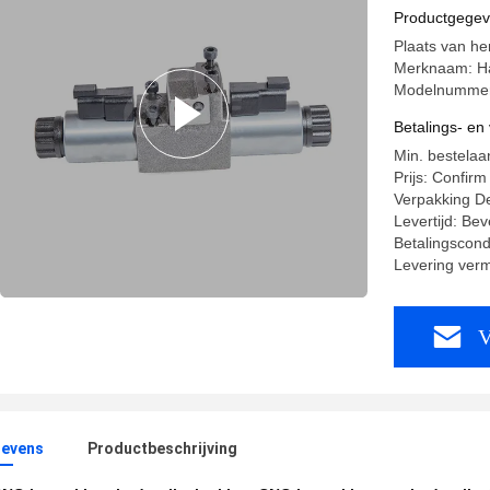
Productgege
Plaats van h
Merknaam: H
Modelnummer
Betalings- e
Min. bestelaa
Prijs: Confirm
Verpakking De
Levertijd: Bev
Betalingscond
Levering ver
V
evens
Productbeschrijving