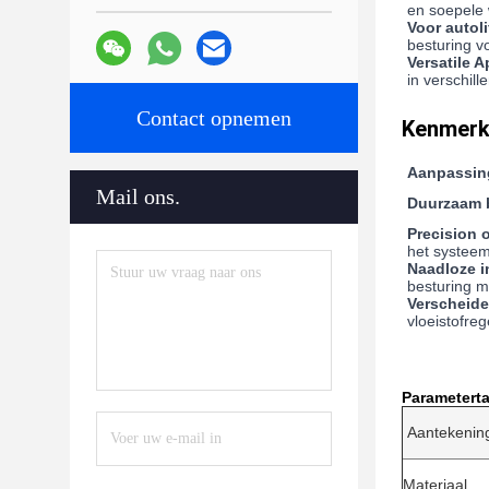
en soepele w
Voor autoli
besturing vo
Versatile 
in verschil
Contact opnemen
Kenmerk
Aanpassin
Mail ons.
Duurzaam 
Precision 
het systee
Naadloze i
besturing mo
Verscheide
vloeistofreg
Parametert
Aantekenin
Materiaal