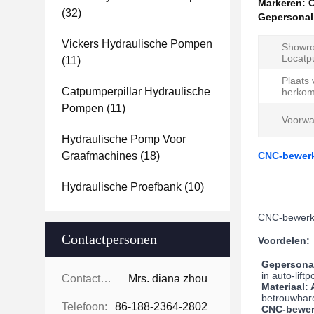
Markeren:
C
(32)
Gepersonal
Vickers Hydraulische Pompen
Showr
Locatp
(11)
Plaats
Catpumperpillar Hydraulische
herkom
Pompen
(11)
Voorwa
Hydraulische Pomp Voor
Graafmachines
(18)
CNC-bewerki
Hydraulische Proefbank
(10)
CNC-bewerkin
Contactpersonen
Voordelen:
Gepersonal
in auto-lif
Contactpersonen:
Mrs. diana zhou
Materiaal:
betrouwbare
Telefoon:
86-188-2364-2802
CNC-bewerk