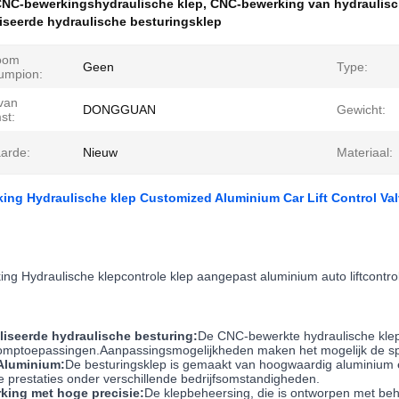
NC-bewerkingshydraulische klep
,
CNC-bewerking van hydraulisc
iseerde hydraulische besturingsklep
oom
Geen
Type:
umpion:
 van
DONGGUAN
Gewicht:
st:
arde:
Nieuw
Materiaal:
ng Hydraulische klep Customized Aluminium Car Lift Control Va
g Hydraulische klepcontrole klep aangepast aluminium auto liftcontro
iseerde hydraulische besturing:
De CNC-bewerkte hydraulische klepb
tpomptoepassingen.Aanpassingsmogelijkheden maken het mogelijk de spe
 Aluminium:
De besturingsklep is gemaakt van hoogwaardig aluminium 
 prestaties onder verschillende bedrijfsomstandigheden.
ing met hoge precisie:
De klepbeheersing, die is ontworpen met b