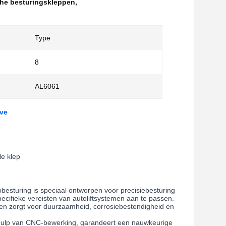
he besturingskleppen
,
Type
8
AL6061
lve
le klep
esturing is speciaal ontworpen voor precisiebesturing
cifieke vereisten van autoliftsystemen aan te passen.
en zorgt voor duurzaamheid, corrosiebestendigheid en
ehulp van CNC-bewerking, garandeert een nauwkeurige