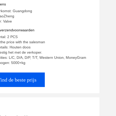
vens
erkomst: Guangdong
aoZheng
: Valve
n verzendvoorwaarden
ntal: 2 PCS
 the price with the salesman
tails: Houten doos
estig het met de verkoper.
ities: L/C, D/A, D/P, T/T, Western Union, MoneyGram
mogen: 5000+kg
ind de beste prijs