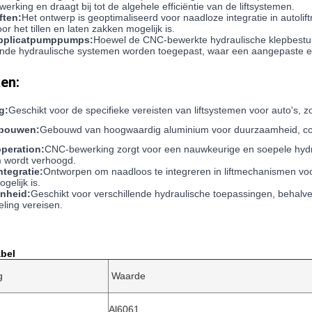
erking en draagt bij tot de algehele efficiëntie van de liftsystemen.
ften:
Het ontwerp is geoptimaliseerd voor naadloze integratie in auto
or het tillen en laten zakken mogelijk is.
Applicatpumppumps:
Hoewel de CNC-bewerkte hydraulische klepbesturi
lende hydraulische systemen worden toegepast, waar een aangepaste en
en:
g:
Geschikt voor de specifieke vereisten van liftsystemen voor auto's, zo
bouwen:
Gebouwd van hoogwaardig aluminium voor duurzaamheid, cor
operation:
CNC-bewerking zorgt voor een nauwkeurige en soepele hydrau
m wordt verhoogd.
ntegratie:
Ontworpen om naadloos te integreren in liftmechanismen vo
gelijk is.
nheid:
Geschikt voor verschillende hydraulische toepassingen, behalv
eling vereisen.
abel
g
Waarde
Al6061