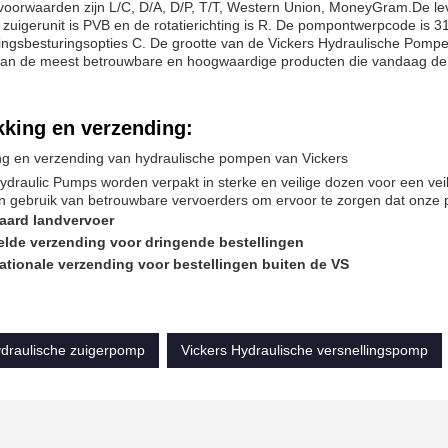
voorwaarden zijn L/C, D/A, D/P, T/T, Western Union, MoneyGram.De le
 zuigerunit is PVB en de rotatierichting is R. De pompontwerpcode is 3
singsbesturingsopties C. De grootte van de Vickers Hydraulische Pomp
 van de meest betrouwbare en hoogwaardige producten die vandaag de 
kking en verzending:
ng en verzending van hydraulische pompen van Vickers
ydraulic Pumps worden verpakt in sterke en veilige dozen voor een veil
n gebruik van betrouwbare vervoerders om ervoor te zorgen dat onze p
aard landvervoer
elde verzending voor dringende bestellingen
nationale verzending voor bestellingen buiten de VS
ydraulische zuigerpomp
Vickers Hydraulische versnellingspomp