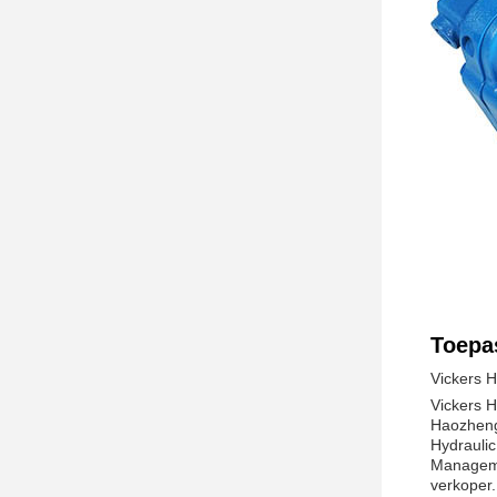
Toepa
Vickers 
Vickers 
Haozheng
Hydrauli
Manageme
verkoper.