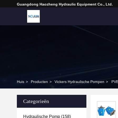
Guangdong Haozheng Hydraulic Equipment Co., Ltd.
Huis
>
Producten
>
Vickers Hydraulische Pompen
>
PVB
Categorieën
Hydraulische Pomp
(158)