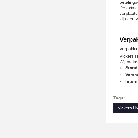
betalings
De axiale
verplaat
zijn een
Verpa
Verpakki
Vickers H
Wij make
Stand
Versn
Inter
Tags:
Vickers H