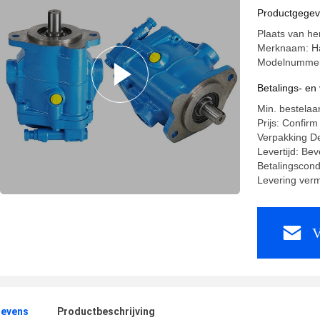
Eaton Vic
Productgege
Plaats van h
Merknaam: H
Modelnummer
Betalings- e
Min. bestelaa
Prijs: Confirm
Verpakking De
Levertijd: Bev
Betalingscond
Levering ver
V
evens
Productbeschrijving