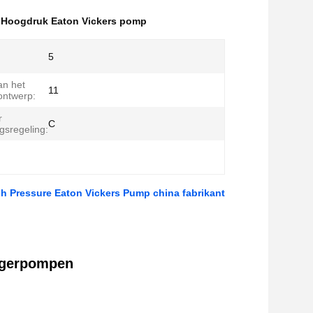
,
Hoogdruk Eaton Vickers pomp
5
n het
11
ontwerp:
r
C
gsregeling:
 Pressure Eaton Vickers Pump china fabrikant
uigerpompen