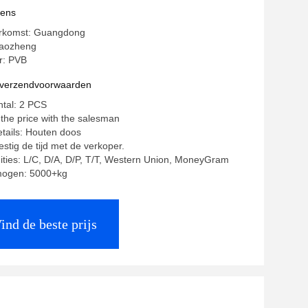
kers Pump china fabrikant
vens
erkomst: Guangdong
aozheng
: PVB
n verzendvoorwaarden
ntal: 2 PCS
 the price with the salesman
tails: Houten doos
estig de tijd met de verkoper.
ities: L/C, D/A, D/P, T/T, Western Union, MoneyGram
mogen: 5000+kg
ind de beste prijs