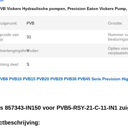
VB Vickers Hydraulische pompen
,
Precision Eaton Vickers Pump
zuigerunit:
PVB
Grootte:
pcode van
Nummer va
31
p:
besturings
Opties voo
verlengingsformulier:
Y
verplaatsin
tsing deel:
S
VB6 PVB10 PVB15 PVB20 PVB29 PVB38 PVB45 Serie Precision High
rs 857343-IN150 voor PVB5-RSY-21-C-11-IN1 z
tbeschrijving: