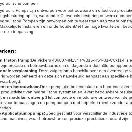
Hydraulische pompen
ydraulic Pumps zijn ontworpen voor betrouwbare en effectieve prestat
ingsbesturing opties, waaronder C, evenals besturing ontwerp nummer 
Hydraulische Pompen zijn ontworpen om te weerstaan aan zware omst
.Makkelijk te installeren en onderhoudenMet hun hoge kwaliteit en bet
r elke toepassing.
rken:
on Piston Pump:
De Vickers 436087-IN154 PVB15-RSY-31-CC-11-I is e
 zijn precisie en betrouwbaarheid in uitdagende industriële pomppomp
ionele verplaatsing:
Deze zuigerpomp beschikt over een evenredige ve
ig worden beheerd en deze zich nauwkeurig aanpast aan specifieke bed
ewaarborgd.
ent en betrouwbaar:
Deze pomp, die bekend staat om haar consistente 
 productiviteit van hydraulische systemen en levert betrouwbare resulta
 en modulair ontwerp:
Het compacte en modulaire ontwerp van de po
 is voor toepassingen op pomppompen met beperkte ruimte zonder afbr
kheden.
le Applicatpumppumps:
Goed geschikt voor verschillende industriële
sche machines, waar betrouwbare en precieze prestaties cruciaal zijn.