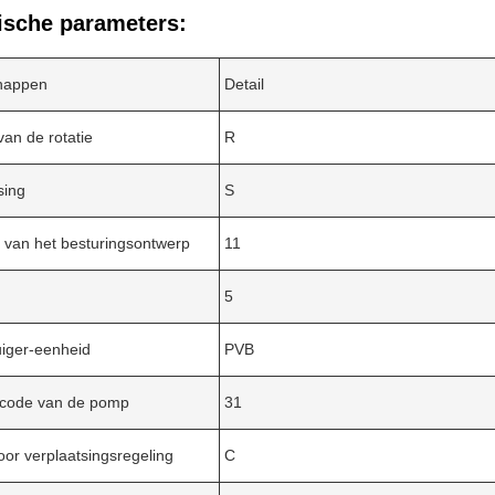
ische parameters:
happen
Detail
van de rotatie
R
sing
S
van het besturingsontwerp
11
5
uiger-eenheid
PVB
code van de pomp
31
oor verplaatsingsregeling
C