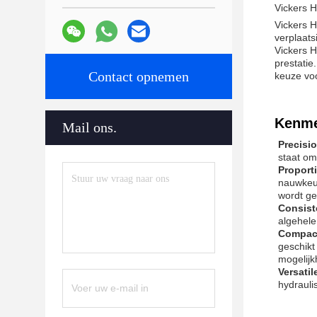
Vickers 
Vickers H
verplaats
Vickers 
prestatie
Contact opnemen
keuze voo
Kenme
Mail ons.
Precisi
staat om
Proport
nauwkeur
wordt g
Consist
algehele
Compact
geschikt
mogelij
Versati
hydrauli