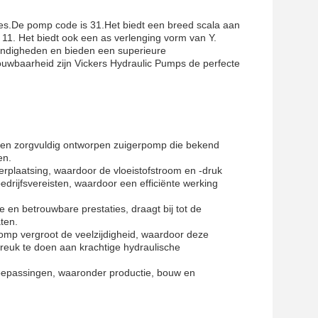
ies.De pomp code is 31.Het biedt een breed scala aan
11. Het biedt ook een as verlenging vorm van Y.
andigheden en bieden een superieure
rouwbaarheid zijn Vickers Hydraulic Pumps de perfecte
en zorgvuldig ontworpen zuigerpomp die bekend
en.
rplaatsing, waardoor de vloeistofstroom en -druk
rijfsvereisten, waardoor een efficiënte werking
en betrouwbare prestaties, draagt bij tot de
ten.
mp vergroot de veelzijdigheid, waardoor deze
euk te doen aan krachtige hydraulische
 toepassingen, waaronder productie, bouw en