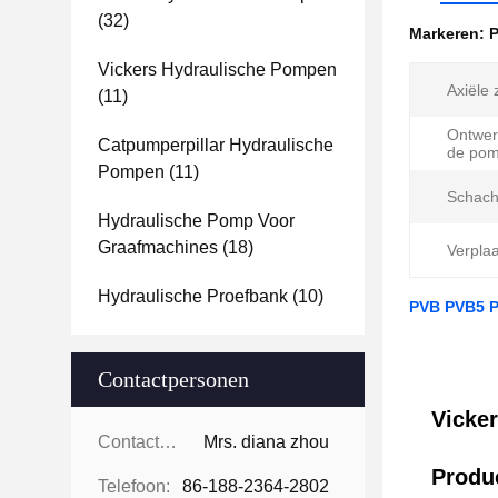
(32)
Markeren:
P
Vickers Hydraulische Pompen
Axiële 
(11)
Ontwer
Catpumperpillar Hydraulische
de pom
Pompen
(11)
Schacht
Hydraulische Pomp Voor
Graafmachines
(18)
Verplaa
Hydraulische Proefbank
(10)
PVB PVB5 P
Contactpersonen
Vicke
Contactpersonen:
Mrs. diana zhou
Produc
Telefoon:
86-188-2364-2802