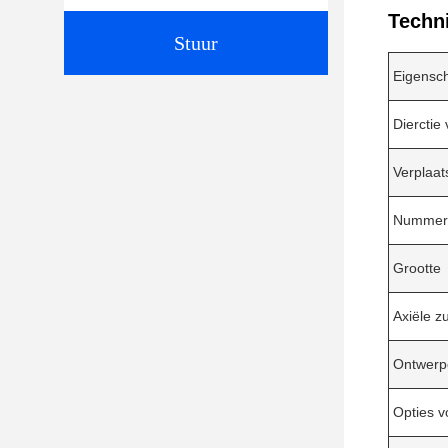
Techn
Stuur
Eigensc
Dierctie 
Verplaat
Nummer 
Grootte
Axiële z
Ontwerp
Opties v