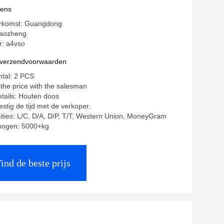
vens
erkomst: Guangdong
aozheng
: a4vso
n verzendvoorwaarden
ntal: 2 PCS
 the price with the salesman
tails: Houten doos
estig de tijd met de verkoper.
ities: L/C, D/A, D/P, T/T, Western Union, MoneyGram
mogen: 5000+kg
ind de beste prijs