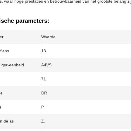
, waar hoge prestaties en betrouwbaarheid van het grootste belang zi
ische parameters:
er
Waarde
flens
13
uiger-eenheid
A4VS
71
ze
DR
s
P
n de as
Z.