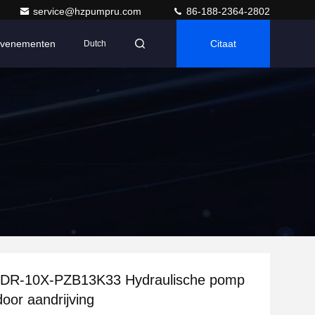
service@hzpumpru.com
86-188-2364-2802
venementen
Citaat
Dutch
R-10X-PZB13K33 Hydraulische pomp
oor aandrijving