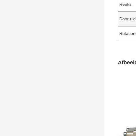
Reeks
Door rij
Rotatieri
Afbeel