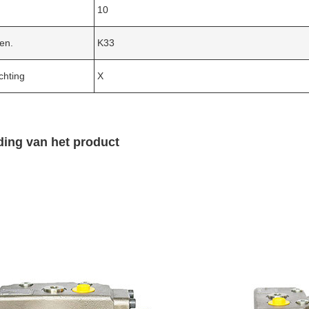
10
den.
K33
chting
X
ding van het product