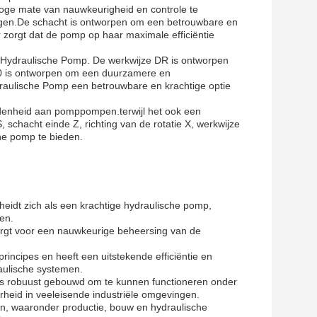
hoge mate van nauwkeurigheid en controle te
ngen.De schacht is ontworpen om een betrouwbare en
r zorgt dat de pomp op haar maximale efficiëntie
 Hydraulische Pomp. De werkwijze DR is ontworpen
e 10 is ontworpen om een duurzamere en
aulische Pomp een betrouwbare en krachtige optie
idenheid aan pomppompen.terwijl het ook een
 schacht einde Z, richting van de rotatie X, werkwijze
he pomp te bieden.
t zich als een krachtige hydraulische pomp,
en.
orgt voor een nauwkeurige beheersing van de
ncipes en heeft een uitstekende efficiëntie en
raulische systemen.
is robuust gebouwd om te kunnen functioneren onder
heid in veeleisende industriële omgevingen.
ren, waaronder productie, bouw en hydraulische