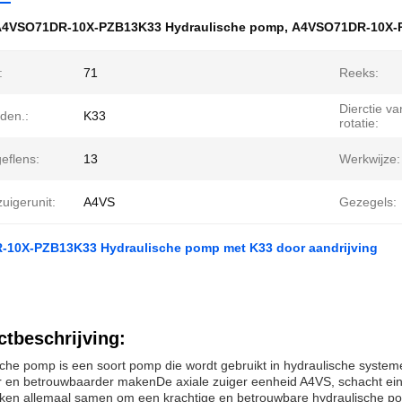
A4VSO71DR-10X-PZB13K33 Hydraulische pomp
,
A4VSO71DR-10X-
:
71
Reeks:
Dierctie va
jden.:
K33
rotatie:
eflens:
13
Werkwijze:
zuigerunit:
A4VS
Gezegels:
10X-PZB13K33 Hydraulische pomp met K33 door aandrijving
tbeschrijving:
che pomp is een soort pomp die wordt gebruikt in hydraulische system
er en betrouwbaarder makenDe axiale zuiger eenheid A4VS, schacht eind
ken allemaal samen om een krachtige en betrouwbare hydraulische po