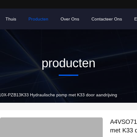
Thuis
Producten
Over Ons
Contacteer Ons
E
producten
X-PZB13K33 Hydraulische pomp met K33 door aandrijving
A4VSO71D
met K33 d