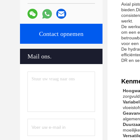
Axial pis
bieden.D
consisten
werkt.
De werkw
om een ef
Contact opnemen
betrouwb
voor een
De hydra
efficiënt
Mail ons.
DR en se
Kenme
Hoogwaa
zorgvuld
Variabel
vloeisto
Geavanc
algemene
Duurza
moeilijk
Versati