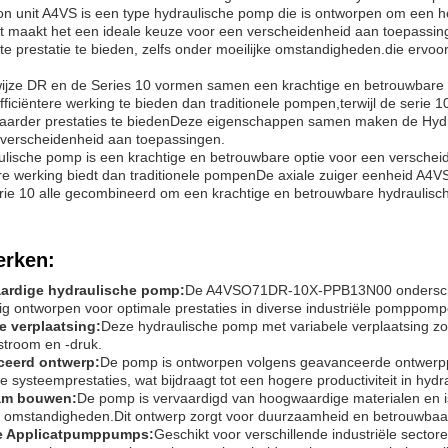
ton unit A4VS is een type hydraulische pomp die is ontworpen om een 
it maakt het een ideale keuze voor een verscheidenheid aan toepassi
te prestatie te bieden, zelfs onder moeilijke omstandigheden.die ervoo
ijze DR en de Series 10 vormen samen een krachtige en betrouwbare
ficiëntere werking te bieden dan traditionele pompen,terwijl de seri
aarder prestaties te biedenDeze eigenschappen samen maken de Hydr
 verscheidenheid aan toepassingen.
ulische pomp is een krachtige en betrouwbare optie voor een versche
ere werking biedt dan traditionele pompenDe axiale zuiger eenheid A4VS,
rie 10 alle gecombineerd om een krachtige en betrouwbare hydraulisc
rken:
rdige hydraulische pomp:
De A4VSO71DR-10X-PPB13N00 onderscheid
ig ontworpen voor optimale prestaties in diverse industriële pomppomp
e verplaatsing:
Deze hydraulische pomp met variabele verplaatsing z
fstroom en -druk.
eerd ontwerp:
De pomp is ontworpen volgens geavanceerde ontwerppri
 systeemprestaties, wat bijdraagt tot een hogere productiviteit in hyd
am bouwen:
De pomp is vervaardigd van hoogwaardige materialen en 
e omstandigheden.Dit ontwerp zorgt voor duurzaamheid en betrouwbaar
le Applicatpumppumps:
Geschikt voor verschillende industriële secto