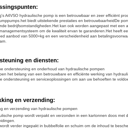
ssingspunten:
's A4VSO hydraulische pomp is een betrouwbaar en zeer efficiënt pro
pumppumps.het biedt uitstekende prestaties en betrouwbaarheidDe pom
ende bedrijfsomstandigheden.Het kan ook worden aangepast met een as 
smanagementsysteem om de kwaliteit ervan te garanderen.Het heeft een 
oed aanbod van 5000+kg en een verscheidenheid aan betalingsvoorwaar
am.
steuning en diensten:
he ondersteuning en onderhoud van hydraulische pompen
jpen het belang van een betrouwbare en efficiënte werking van hydrau
he ondersteuning en serviceoplossingen om aan uw behoeften te voldo
kking en verzending:
ng en verzending van hydraulische pompen
ulische pomp wordt verpakt en verzonden in een kartonnen doos met d
idingen.
ordt verder ingepakt in bubbelfolie en schuim om de inhoud te besche