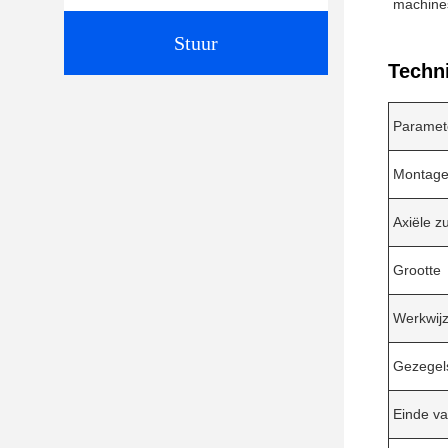
machines
Stuur
Techn
Paramet
Montage
Axiële z
Grootte
Werkwij
Gezegel
Einde va