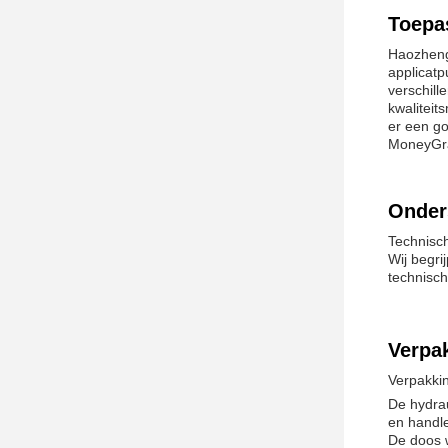
Toepa
Haozheng
applicat
verschill
kwaliteit
er een g
MoneyGr
Onder
Technisc
Wij begri
technisc
Verpa
Verpakki
De hydra
en handle
De doos w