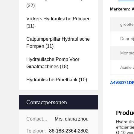
(32)
Markeren:
Vickers Hydraulische Pompen
grootte
(11)
Door ri
Catpumperpillar Hydraulische
Pompen
(11)
Montag
Hydraulische Pomp Voor
Graafmachines
(18)
Axiële 
Hydraulische Proefbank
(10)
A4VSO71DR-
Contactpersonen
Produc
Contactpersonen:
Mrs. diana zhou
Hydraulis
efficiënt
Telefoon:
86-188-2364-2802
G-10 wer