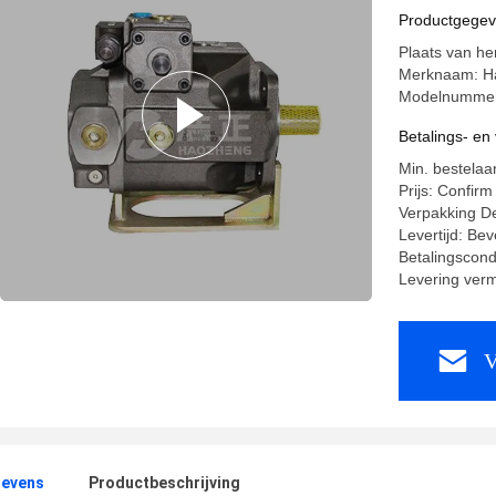
Productgege
Plaats van h
Merknaam: H
Modelnummer
Betalings- e
Min. bestelaa
Prijs: Confirm
Verpakking De
Levertijd: Bev
Betalingscond
Levering ver
V
evens
Productbeschrijving