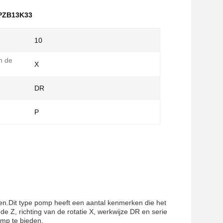
PZB13K33
10
n de
X
DR
P
en.Dit type pomp heeft een aantal kenmerken die het
e Z, richting van de rotatie X, werkwijze DR en serie
mp te bieden.