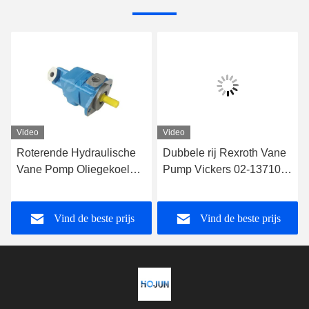
Video
Video
Roterende Hydraulische
Dubbele rij Rexroth Vane
Vane Pomp Oliegekoelde
Pump Vickers 02-137106-
Vickers Hydraulische
3
Pomp 20V11A-1D22R
Vind de beste prijs
Vind de beste prijs