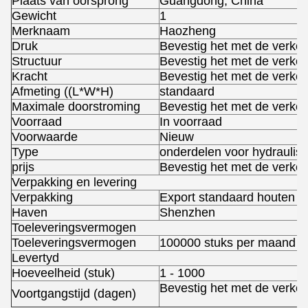
Plaats van oorsprong
Guangdong, China
Gewicht
1
Merknaam
Haozheng
Druk
Bevestig het met de verkop
Structuur
Bevestig het met de verkop
Kracht
Bevestig het met de verkop
Afmeting ((L*W*H)
standaard
Maximale doorstroming
Bevestig het met de verkop
Voorraad
In voorraad
Voorwaarde
Nieuw
Type
onderdelen voor hydrauli
prijs
Bevestig het met de verkop
Verpakking en levering
Verpakking
Export standaard houten b
Haven
Shenzhen
Toeleveringsvermogen
Toeleveringsvermogen
100000 stuks per maand
Levertyd
Hoeveelheid (stuk)
1 - 1000
Bevestig het met de verkop
Voortgangstijd (dagen)