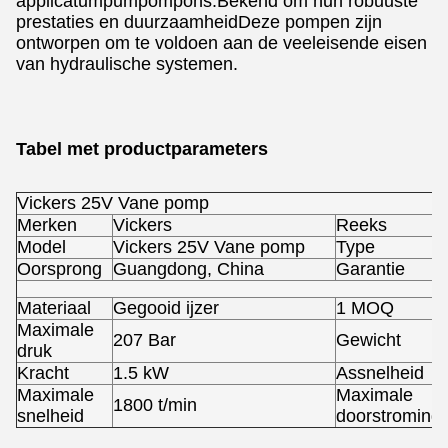
applicatumpumpompons.Bekend om hun robuuste
prestaties en duurzaamheidDeze pompen zijn
ontworpen om te voldoen aan de veeleisende eisen
van hydraulische systemen.
Tabel met productparameters
Vickers 25V Vane pomp
Merken
Vickers
Reeks
Model
Vickers 25V Vane pomp
Type
Oorsprong
Guangdong, China
Garantie
Materiaal
Gegooid ijzer
1 MOQ
Maximale
207 Bar
Gewicht
druk
Kracht
1.5 kW
Assnelheid
Maximale
Maximale
1800 t/min
snelheid
doorstroming